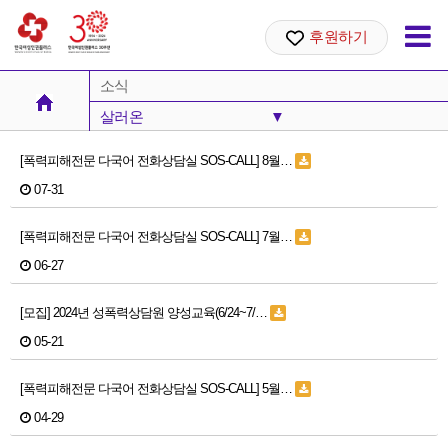
후원하기
소식
살러온
▼
공지사항
[폭력피해전문 다국어 전화상담실 SOS-CALL] 8월…
07-31
안내
성명서
[폭력피해전문 다국어 전화상담실 SOS-CALL] 7월…
06-27
살러온
[모집] 2024년 성폭력상담원 양성교육(6/24~7/…
05-21
[폭력피해전문 다국어 전화상담실 SOS-CALL] 5월…
04-29