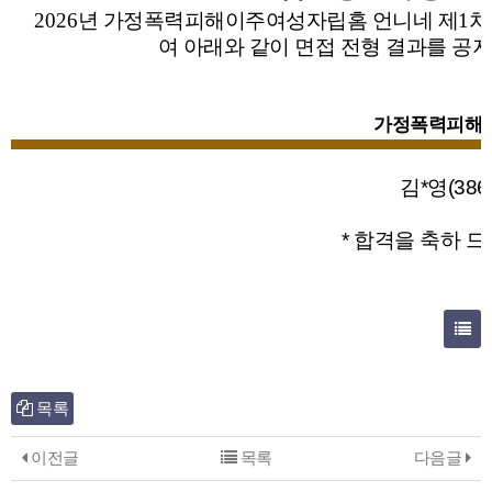
2026
년 가정폭력피해이주여성자립홈 언니네 제1차
여 아래와 같이
면접 전형 결과를 공지
가정폭력피해이
김*영(386
* 합격을 축하 드
목록
이전글
목록
다음글