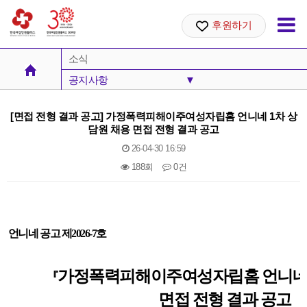
후원하기
소식
공지사항
▼
공지사항
[면접 전형 결과 공고] 가정폭력피해이주여성자립홈 언니네 1차 상
담원 채용 면접 전형 결과 공고
안내
26-04-30 16:59
성명서
188회
0건
살러온
본문
언니네 공고 제2026-7호
가정폭력피해이주여성자립홈 언니
『
면접 전형 결과 공고