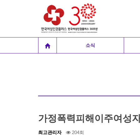
소식
가정폭력피해이주여성자립
최고관리자
204회