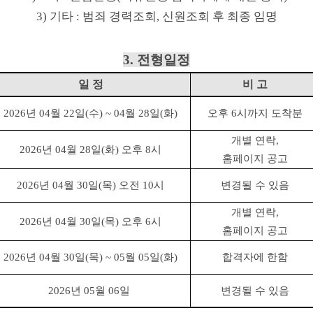
3)
기타
:
범죄 경력조회
,
신원조회 후 최종 임명
3.
전형일정
일 정
비 고
2026
년
04
월 22
일
(
수
) ~ 04
월 28
일
(화
)
오후
6
시까지 도착분
개별 연락
,
2026
년
04
월 28
일
(화
)
오후
8
시
홈페이지 공고
2026
년
04
월 30
일
(목
)
오전
10
시
변경될 수 있음
개별 연락
,
2026
년
04
월 30
일
(목
)
오후
6
시
홈페이지 공고
2026
년
04
월 30
일
(목
) ~ 05
월 05
일
(화
)
합격자에 한함
2026
년
05
월
06
일
변경될 수 있음