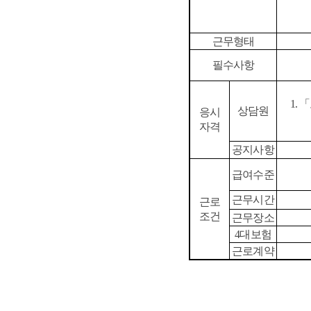
근무형태
필수사항
1.
「
상담원
응시
자격
공지사항
급여수준
근무시간
근로
조건
근무장소
4
대보험
근로계약