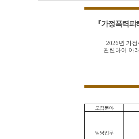
『
가정폭력피
2026
년 가
관련하여 아래
모집분야
담당업무