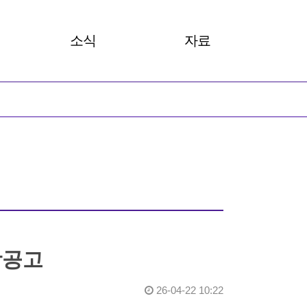
소식
자료
 카드뉴스
공지사항
총회보고서
성뉴스
안내
발간자료
성명서
아카이브
살러온
장공고
26-04-22 10:22