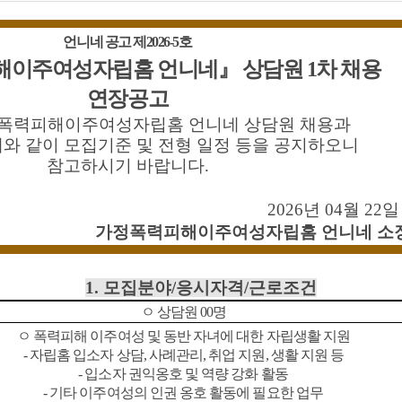
언니네 공고 제
2026-5
호
해이주여성자립홈 언니네
』 상담원 1차
채용
연장공고
정폭력피해이주여성자립홈 언니네 상담원 채용과
와 같이 모집기준 및 전형 일정 등을 공지하오니
참고하시기 바랍니다
.
2026
년
04
월 22
일
가정폭력피해이주여성자립홈 언니네 소
1.
모집분야
/
응시자격
/
근로조건
ㅇ 상담원
00
명
ㅇ 폭력피해 이주여성 및 동반 자녀에 대한 자립생활 지원
-
자립홈 입소자 상담
,
사례관리
,
취업 지원
,
생활 지원 등
-
입소자 권익옹호 및 역량 강화 활동
-
기타 이주여성의 인권 옹호 활동에 필요한 업무