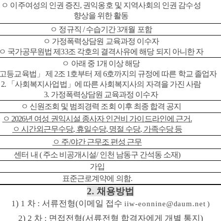
ㅇ 이주여성의 인권 증진
,
권익옹호 및 지역사회의 인권 감수성
향상을 위한 활동
ㅇ 정규직
/
수습기간
3
개월 포함
ㅇ 가정폭력상담원 교육과정 이수자
ㅇ 국가공무원법 제
33
조 각호의 결격사유에 해당 되지 아니한 자
ㅇ 아래 중
1
개 이상 해당
고등교육법
」
제
2
조
1
호부터 제
6
호까지의 규정에 따른 학교 졸업자
2.
「
사회복지사업법
」
에 따른 사회복지사의 자격을 가진 사람
3.
가정폭력상담원 교육과정 이수자
ㅇ 신원조회 및 범죄경력 조회 이후 최종 합격 공지
ㅇ
2026
년 여성 권익시설 종사자 인건비 가이드라인에 근거
.
ㅇ 시간외근무수당
,
휴일수당
,
명절 수당
,
가족수당 등
ㅇ 주
/
야간 근무조 편성 근무
센터 내
(
주소 비공개시설
/
인천 남동구 간석동 소재
)
가입
표준근로계약에 의함
.
2.
채용방법
1) 1
차
:
서류전형
(
이메일 접수
iiw-eonnine@daum.net
)
2) 2
차
:
면접전형
(
서류전형 합격자에게 개별 통지
)