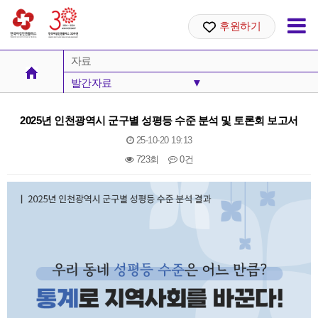
후원하기
자료
발간자료
▼
총회보고서
2025년 인천광역시 군구별 성평등 수준 분석 및 토론회 보고서
발간자료
25-10-20 19:13
723회
0건
아카이브
본문