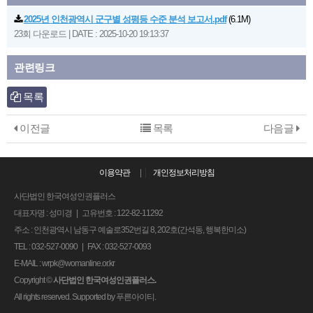
2025년 인천광역시 군구별 성평등 수준 분석 보고서.pdf
(6.1M)
23회 다운로드
|
DATE : 2025-10-20 19:13:37
관련링크
목록
이전글
목록
다음글
이용약관
|
개인정보처리방침
사단법인 한국여성인권플러스
대표자명 : 성미경 | 고유번호 : 122-82-11292
주소 : 인천광역시 남동구 예술로352번길 8, 202호(간석동, 행복한미소)
TEL : 032-527-0090 | FAX : 032-527-0093
E-MAIL : wrpk@womanline.or.kr
Copyright
©
사단법인 한국여성인권플러스.
All rights reserved. Supported by
푸른아이티.