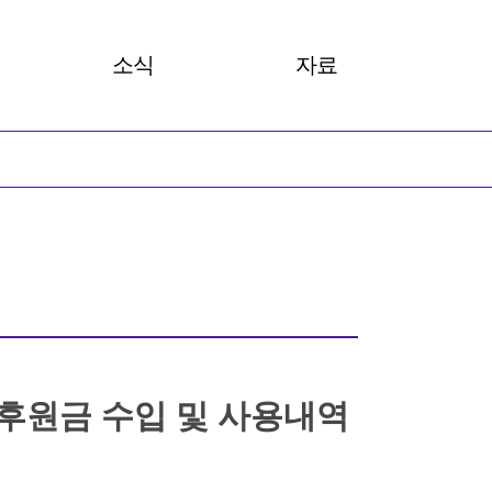
소식
자료
 카드뉴스
공지사항
총회보고서
성뉴스
안내
발간자료
성명서
아카이브
살러온
후원금 수입 및 사용내역