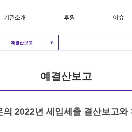
기관소개
후원
이슈
예결산보고
▼
비전 및 30주년 BI
후원안내
여성주의
로고
후원하기
세계 여
비전 및 30주년 BI
연혁
로고
예결산보고
주요사업과 부설기관
연혁
조직도
주요사업과 부설기관
예결산보고
조직도
 2022년 세입세출 결산보고와 
예결산보고